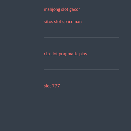
mahjong slot gacor
situs slot spaceman
rtp slot pragmatic play
slot 777