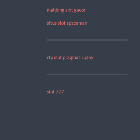
mahjong slot gacor
situs slot spaceman
rtp slot pragmatic play
slot 777