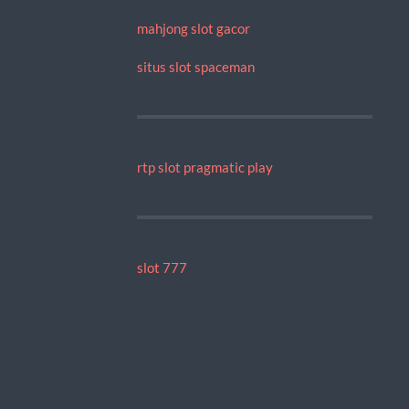
mahjong slot gacor
situs slot spaceman
rtp slot pragmatic play
slot 777