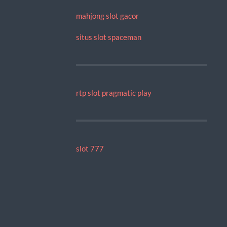
mahjong slot gacor
situs slot spaceman
rtp slot pragmatic play
slot 777